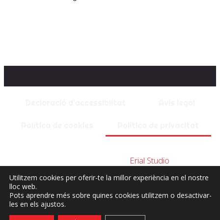
Declaració d’accessiblitat
Avís legal
Política de cookies
Política de privacitat
Projecte web desenvolupat per
Erial Studio
, estudi de
disseny web a Vilafranca del Penedès.
Utilitzem cookies per oferir-te la millor experiència en el nostre
lloc web.
Pots aprendre més sobre quines cookies utilitzem o desactivar-
les en els ajustos.