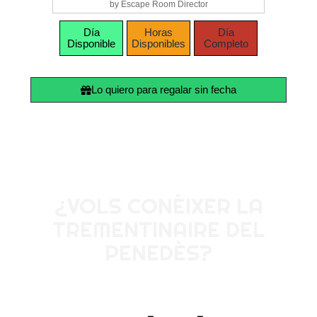
by Escape Room Director
Día
Horas
Día
Disponible
Disponibles
Completo
Lo quiero para regalar sin fecha
¿VOLS CONÈIXER LA
TREMENTINAIRE DEL
PENEDÈS?